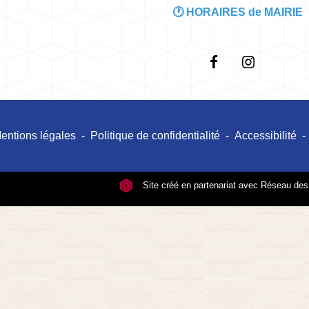
🕐 HORAIRES de MAIRIE
entions légales
-
Politique de confidentialité
-
Accessibilité
-
Site créé en partenariat avec Réseau d