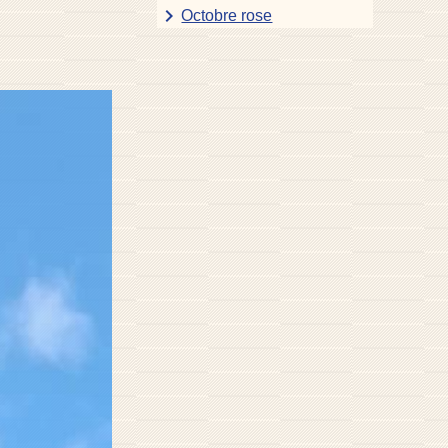
keyboard_arrow_right
Octobre rose