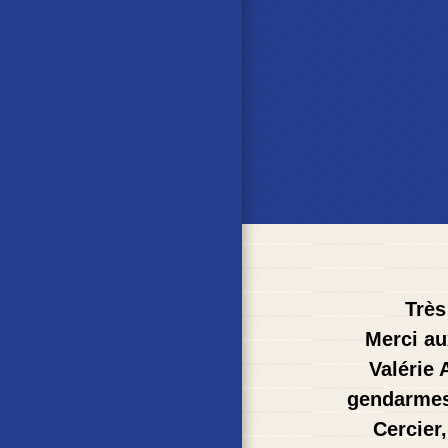
Très
Merci au
Valérie
gendarmes,
Cercier