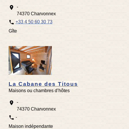
-
location_on
74370 Charvonnex
phone
+33 4 50 60 30 73
Gîte
La Cabane des Titous
Maisons ou chambres d’hôtes
-
location_on
74370 Charvonnex
phone
-
Maison indépendante