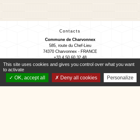
Contacts
Commune de Charvonnex
585, route du Chef-Lieu
74370 Charvonnex - FRANCE
+33 4 50 60 32 48
This site uses cookies and gives you control over what you want
Contact par formulaire
to activate
OK, accept all
Deny all cookies
Personalize
🕐 HORAIRES de MAIRIE
Mentions légales
-
Politique de confidentialité
-