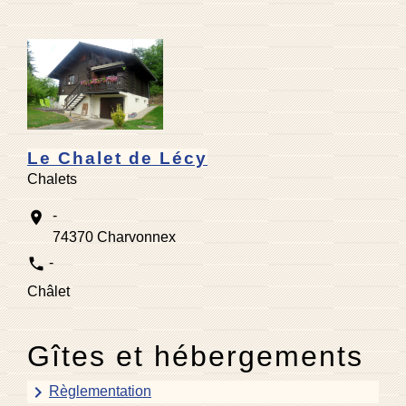
Le Chalet de Lécy
Chalets
-
location_on
74370 Charvonnex
phone
-
Châlet
Gîtes et hébergements
keyboard_arrow_right
Règlementation