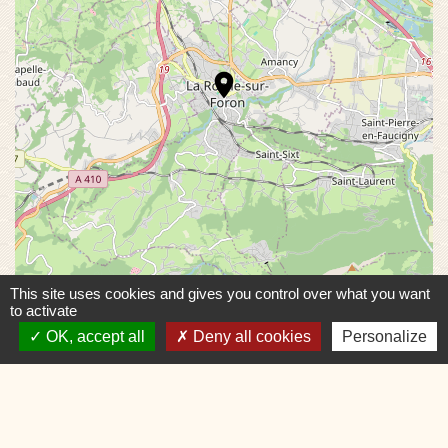
location_on
© OpenStreetMap
This site uses cookies and gives you control over what you want
Leaflet
to activate
OK, accept all
Deny all cookies
Personalize
Contacts
Commune de Charvonnex