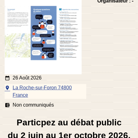
Organisateur : -
date_range
26 Août 2026
room
La Roche-sur-Foron 74800
France
account_balance_wallet
Non communiqués
Particpez au débat public
du 2 juin au 1er octobre 2026.