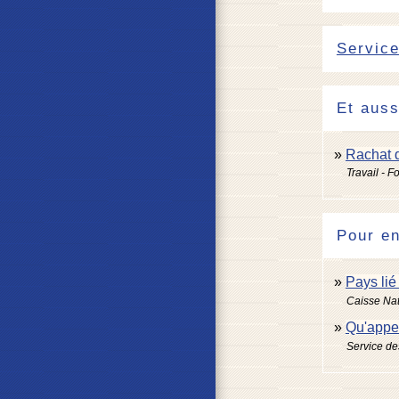
Service
Et auss
Rachat d
Travail - F
Pour en
Pays lié
Caisse Nat
Qu'appel
Service des