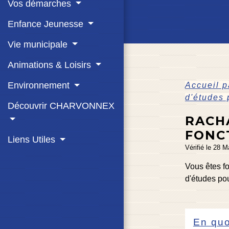
Vos démarches
Enfance Jeunesse
Vie municipale
Animations & Loisirs
Environnement
Accueil p
d'études 
Découvrir CHARVONNEX
RACH
FONC
Liens Utiles
Vérifié le 28 M
Vous êtes f
d'études pou
En quo