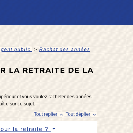
agent public
>
Rachat des années
R LA RETRAITE DE LA
upérieur et vous voulez racheter des années
tre sur ce sujet.
keyboard_arrow_up
keyboard_arrow_down
Tout replier
Tout déplier
our la retraite ?