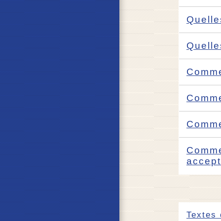
Quelle
Quelle
Commen
Commen
Commen
Commen
accep
Textes 