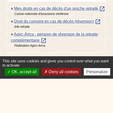
open_in_new
Mes droits en cas de décès d'un proche retraité
Caisse nationale d'assurance vieillesse
open_in_new
Droit du conjoint en cas de décès (réversion)
Info retraite
Agirc-Arrco : pension de réversion de la retraite
open_in_new
complémentaire
Fédération Agirc-Arrco
Signaler une erreur sur cette page
This site uses cookies and gives you control over what you want
to activate
OK, accept all
Deny all cookies
Personalize
Contacts
Commune de Charvonnex
585, route du Chef-Lieu
74370 Charvonnex - FRANCE