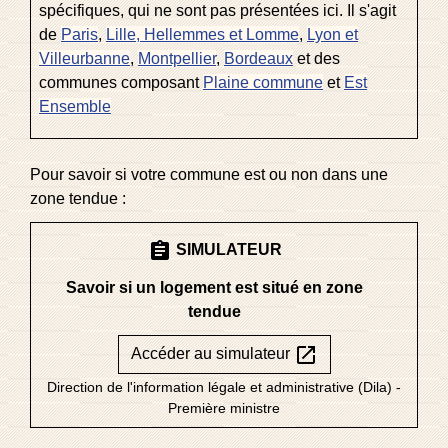
spécifiques, qui ne sont pas présentées ici. Il s'agit
de
Paris
,
Lille, Hellemmes et Lomme
,
Lyon et
Villeurbanne
,
Montpellier
,
Bordeaux
et des
communes composant
Plaine commune
et
Est
Ensemble
Pour savoir si votre commune est ou non dans une
zone tendue :
assignment
SIMULATEUR
Savoir si un logement est situé en zone
tendue
open_in_new
Accéder au simulateur
Direction de l'information légale et administrative (Dila) -
Première ministre