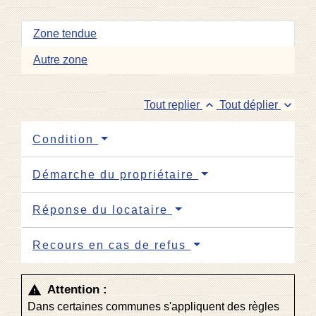
Zone tendue
Autre zone
keyboard_arrow_up
keyboard_arrow_down
Tout replier
Tout déplier
Condition
Démarche du propriétaire
Réponse du locataire
Recours en cas de refus
Attention :
warning
Dans certaines communes s'appliquent des règles