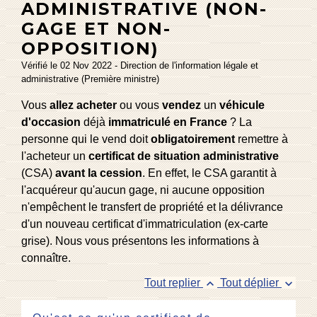
ADMINISTRATIVE (NON-
GAGE ET NON-
OPPOSITION)
Vérifié le 02 Nov 2022 - Direction de l'information légale et
administrative (Première ministre)
Vous
allez acheter
ou vous
vendez
un
véhicule
d'occasion
déjà
immatriculé en France
? La
personne qui le vend doit
obligatoirement
remettre à
l'acheteur un
certificat de situation administrative
(CSA)
avant la cession
. En effet, le CSA garantit à
l'acquéreur qu'aucun gage, ni aucune opposition
n'empêchent le transfert de propriété et la délivrance
d'un nouveau certificat d'immatriculation (ex-carte
grise). Nous vous présentons les informations à
connaître.
keyboard_arrow_up
keyboard_arrow_down
Tout replier
Tout déplier