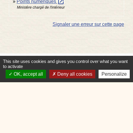
open_in_new
Points numériques
Ministère chargé de l'intérieur
Signaler une erreur sur cette page
This site uses cookies and gives you control over what you want
Contacts
to activate
Commune de Charvonnex
OK, accept all
Deny all cookies
Personalize
585, route du Chef-Lieu
74370 Charvonnex - FRANCE
+33 4 50 60 32 48
Contact par formulaire
🕐 HORAIRES de MAIRIE