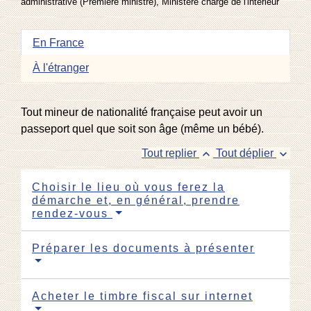
administrative (Première ministre), Ministère chargé de l'intérieur
En France
À l'étranger
Tout mineur de nationalité française peut avoir un
passeport quel que soit son âge (même un bébé).
keyboard_arrow_up
keyboard_arrow_down
Tout replier
Tout déplier
Choisir le lieu où vous ferez la
démarche et, en général, prendre
rendez-vous
Préparer les documents à présenter
Acheter le timbre fiscal sur internet