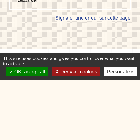
Legifrance
Signaler une erreur sur cette page
This site uses cookies and gives you control over what you want
Contacts
to activate
Commune de Charvonnex
OK, accept all
Deny all cookies
Personalize
585, route du Chef-Lieu
74370 Charvonnex - FRANCE
+33 4 50 60 32 48
Contact par formulaire
🕐 HORAIRES de MAIRIE