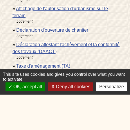
Logement
Affichage de l'autorisation d'urbanisme sur le
terrain
Logement
Déclaration d'ouverture de chantier
Logement
Déclaration attestant l'achèvement et la conformité
des travaux (DAACT)
Logement
Taxe d'aménagement (TA)
Logement
This site uses cookies and gives you control over what you want
to activate
Installation d'annexes extérieures dans son jardin
OK, accept all
Deny all cookies
Personalize
Logement
Installation ou construction d'une piscine privative
à usage unifamilial
Logement
Maison : travaux extérieurs
Logement