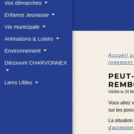
Vos démarches
Enfance Jeunesse
Vie municipale
Animations & Loisirs
Environnement
Accueil p
logement 
Découvrir CHARVONNEX
PEUT
Liens Utiles
REMB
Vérifié le 24 M
Vous allez v
sur les poss
La situation
d'accession