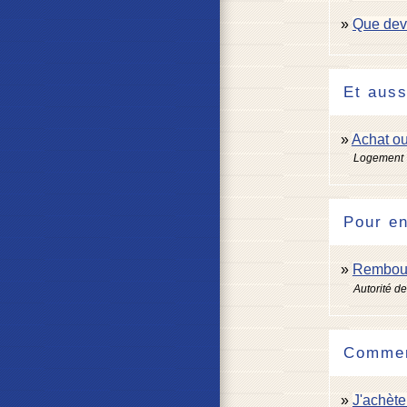
Que devi
Et auss
Achat ou
Logement
Pour en
Rembours
Autorité d
Comment
J'achèt