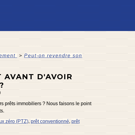
gement
>
Peut-on revendre son
 AVANT D'AVOIR
?
)
s prêts immobiliers ? Nous faisons le point
ts.
aux zéro (PTZ)
,
prêt conventionné
,
prêt