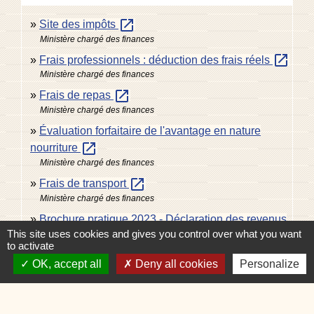
open_in_new
Site des impôts
Ministère chargé des finances
open_in_new
Frais professionnels : déduction des frais réels
Ministère chargé des finances
open_in_new
Frais de repas
Ministère chargé des finances
Évaluation forfaitaire de l'avantage en nature
open_in_new
nourriture
Ministère chargé des finances
open_in_new
Frais de transport
Ministère chargé des finances
Brochure pratique 2023 - Déclaration des revenus
This site uses cookies and gives you control over what you want
open_in_new
de 2022
to activate
Ministère chargé des finances
OK, accept all
Deny all cookies
Personalize
open_in_new
Impôt sur le revenu : dépliants d'information
Ministère chargé des finances