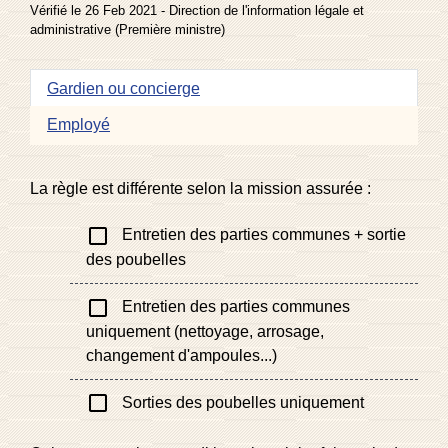
Vérifié le 26 Feb 2021 - Direction de l'information légale et
administrative (Première ministre)
Gardien ou concierge
Employé
La règle est différente selon la mission assurée :
check_box_outline_blank
Entretien des parties communes + sortie
des poubelles
check_box_outline_blank
Entretien des parties communes
uniquement (nettoyage, arrosage,
changement d'ampoules...)
check_box_outline_blank
Sorties des poubelles uniquement