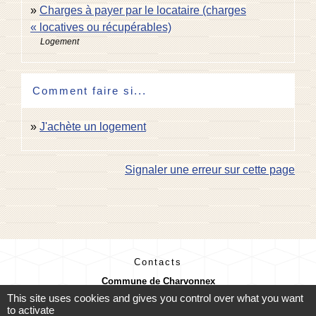
Charges à payer par le locataire (charges
« locatives ou récupérables)
Logement
Comment faire si...
J'achète un logement
Signaler une erreur sur cette page
Contacts
Commune de Charvonnex
585, route du Chef-Lieu
This site uses cookies and gives you control over what you want
74370 Charvonnex - FRANCE
to activate