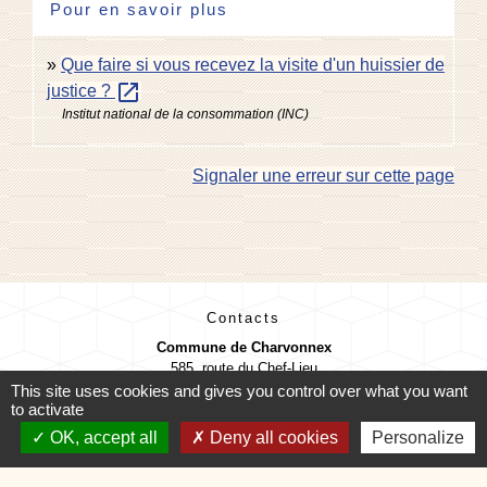
Pour en savoir plus
Que faire si vous recevez la visite d'un huissier de
open_in_new
justice ?
Institut national de la consommation (INC)
Signaler une erreur sur cette page
Contacts
Commune de Charvonnex
585, route du Chef-Lieu
74370 Charvonnex - FRANCE
This site uses cookies and gives you control over what you want
to activate
+33 4 50 60 32 48
OK, accept all
Deny all cookies
Personalize
Contact par formulaire