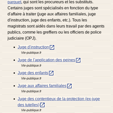
parquet
, qui sont les procureurs et les substituts.
Certains juges sont spécialisés en fonction du type
d'affaire à traiter (juge aux affaires familiales, juge
d'instruction, juge des enfants, etc.). Tous les
magistrats sont aidés dans leurs travail par des agents
publics, comme les greffiers ou les officiers de police
judiciaire (OPJ).
open_in_new
Juge d'instruction
Vie-publique.fr
open_in_new
Juge de l'application des peines
Vie-publique.fr
open_in_new
Juge des enfants
Vie-publique.fr
open_in_new
Juge aux affaires familiales
Vie-publique.fr
Juge des contentieux de la protection (ex-juge
open_in_new
des tutelles)
Vie-publique.fr