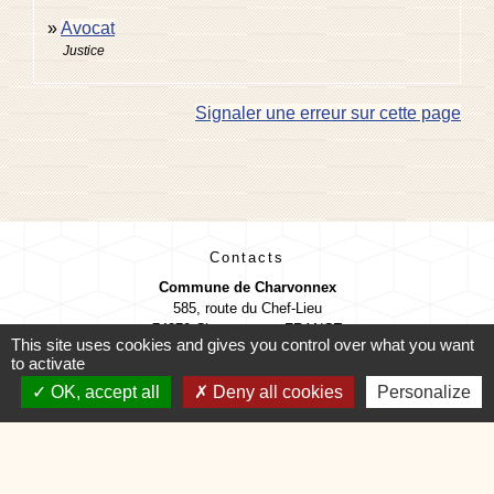
Avocat
Justice
Signaler une erreur sur cette page
Contacts
Commune de Charvonnex
585, route du Chef-Lieu
74370 Charvonnex - FRANCE
This site uses cookies and gives you control over what you want
+33 4 50 60 32 48
to activate
Contact par formulaire
OK, accept all
Deny all cookies
Personalize
🕐 HORAIRES de MAIRIE