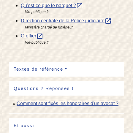
open_in_new
Qu'est-ce que le parquet ?
Vie-publique.fr
open_in_new
Direction centrale de la Police judiciaire
Ministère chargé de l'intérieur
open_in_new
Greffier
Vie-publique.fr
Textes de référence
Questions ? Réponses !
Comment sont fixés les honoraires d'un avocat ?
Et aussi