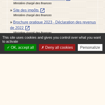
Ministère chargé des finances
open_in_new
Site des impôts
Ministère chargé des finances
Brochure pratique 2023 - Déclaration des revenus
open_in_new
de 2022
Ministère chargé des finances
This site uses cookies and gives you control over what you want
open_in_new
Impôt sur le revenu : dépliants d'information
to activate
Ministère chargé des finances
OK, accept all
Deny all cookies
Personalize
Signaler une erreur sur cette page
Contacts
Commune de Charvonnex
585, route du Chef-Lieu
74370 Charvonnex - FRANCE