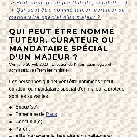
>
Protection juridique (tutelle, curatelle...)
>
Qui peut être nommé tuteur, curateur ou
mandataire spécial d'un majeur ?
QUI PEUT ÊTRE NOMMÉ
TUTEUR, CURATEUR OU
MANDATAIRE SPÉCIAL
D'UN MAJEUR ?
Vérifié le 28 Feb 2023 - Direction de l'information légale et
administrative (Première ministre)
Les personnes qui peuvent être nommées tuteur,
curateur ou mandataire spécial d'un majeur à protéger
sont les suivantes :
Époux(se)
Partenaire de
Pacs
Concubin(e)
Parent
Allié (par exemple, beau-frère ou belle-mère)