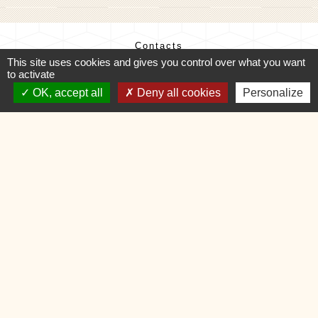
Contacts
This site uses cookies and gives you control over what you want
Commune de Charvonnex
to activate
585, route du Chef-Lieu
74370 Charvonnex - FRANCE
OK, accept all
Deny all cookies
Personalize
+33 4 50 60 32 48
Contact par formulaire
🕐 HORAIRES de MAIRIE
Mentions légales
-
Politique de confidentialité
-
Accessibilité
-
Plan du site
-
Gestion des cookies