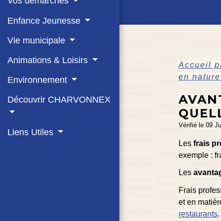
Vos démarches
Enfance Jeunesse
Vie municipale
Animations & Loisirs
Accueil p
en nature
Environnement
AVAN
Découvrir CHARVONNEX
QUEL
Vérifié le 09 J
Liens Utiles
Les
frais p
exemple : fr
Les
avanta
Frais profe
et en matièr
restaurants
.