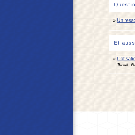
Questi
Un resso
Et auss
Cotisat
Travail - F