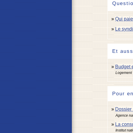
Questi
Qui paie
Le syndi
Et auss
Budget e
Logement
Pour en
Dossier 
Agence nat
La consu
Institut n