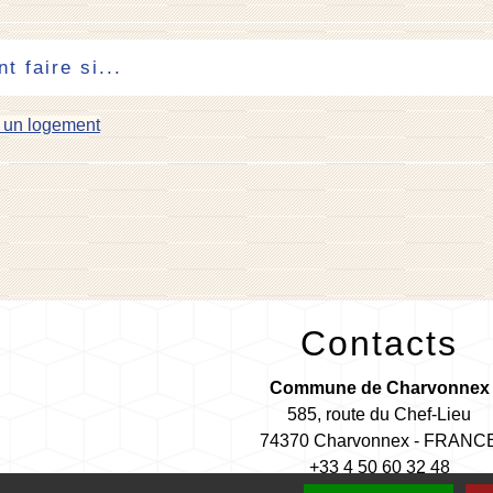
 faire si...
e un logement
Contacts
Commune de Charvonnex
585, route du Chef-Lieu
74370 Charvonnex - FRANC
+33 4 50 60 32 48