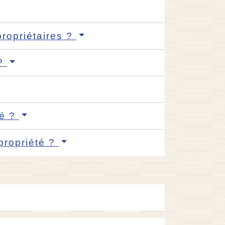
propriétaires ?
 ?
té ?
opropriété ?