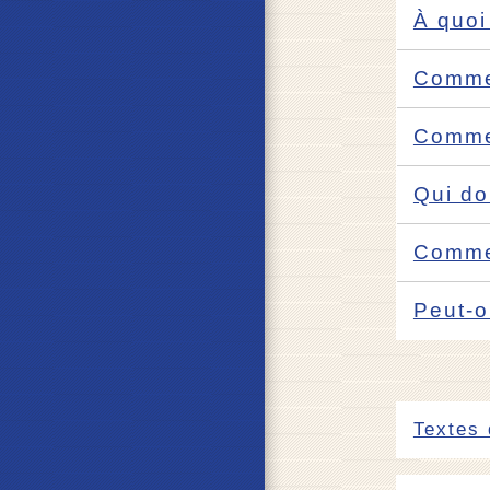
À quoi
Commen
Commen
Qui do
Commen
Peut-o
Textes 