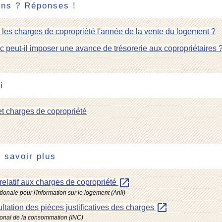
ons ? Réponses !
 les charges de copropriété l'année de la vente du logement ?
c peut-il imposer une avance de trésorerie aux copropriétaires 
i
t charges de copropriété
 savoir plus
open_in_new
relatif aux charges de copropriété
ionale pour l'information sur le logement (Anil)
open_in_new
ltation des pièces justificatives des charges
ational de la consommation (INC)