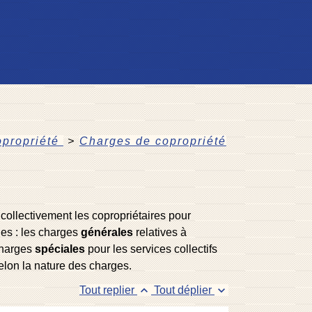
opropriété
>
Charges de copropriété
ollectivement les copropriétaires pour
ges : les charges
générales
relatives à
 charges
spéciales
pour les services collectifs
elon la nature des charges.
keyboard_arrow_up
keyboard_arrow_down
Tout replier
Tout déplier