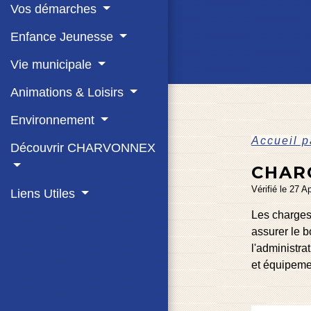
Vos démarches
Enfance Jeunesse
Vie municipale
Animations & Loisirs
Environnement
Accueil p
Découvrir CHARVONNEX
CHAR
Vérifié le 27 A
Liens Utiles
Les charges
assurer le b
l'administra
et équipeme