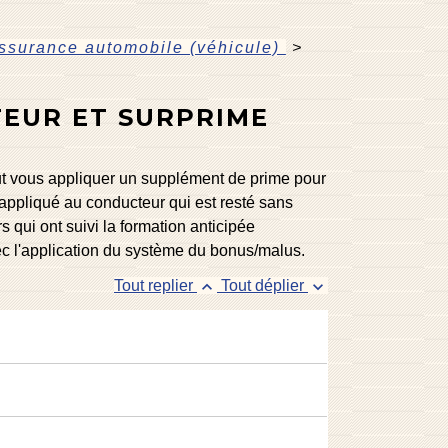
ssurance automobile (véhicule)
>
TEUR ET SURPRIME
ut vous appliquer un supplément de prime pour
 appliqué au conducteur qui est resté sans
qui ont suivi la formation anticipée
ec l'application du système du bonus/malus.
keyboard_arrow_up
keyboard_arrow_down
Tout replier
Tout déplier