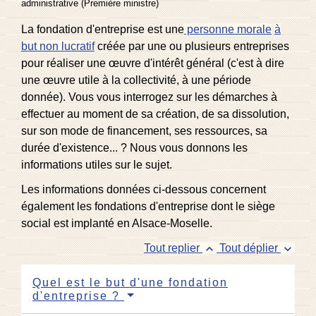
administrative (Première ministre)
La fondation d'entreprise est une
personne morale
à
but non lucratif
créée par une ou plusieurs entreprises
pour réaliser une œuvre d'intérêt général (c'est à dire
une œuvre utile à la collectivité, à une période
donnée). Vous vous interrogez sur les démarches à
effectuer au moment de sa création, de sa dissolution,
sur son mode de financement, ses ressources, sa
durée d'existence... ? Nous vous donnons les
informations utiles sur le sujet.
Les informations données ci-dessous concernent
également les fondations d'entreprise dont le siège
social est implanté en Alsace-Moselle.
keyboard_arrow_up
keyboard_arrow_down
Tout replier
Tout déplier
Quel est le but d'une fondation
d'entreprise ?