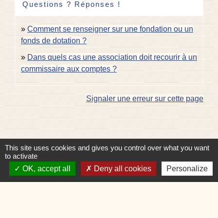
Questions ? Réponses !
Comment se renseigner sur une fondation ou un
fonds de dotation ?
Dans quels cas une association doit recourir à un
commissaire aux comptes ?
Signaler une erreur sur cette page
This site uses cookies and gives you control over what you want
to activate
Contacts
OK, accept all
Deny all cookies
Personalize
Commune de Charvonnex
585, route du Chef-Lieu
74370 Charvonnex - FRANCE
+33 4 50 60 32 48
Contact par formulaire