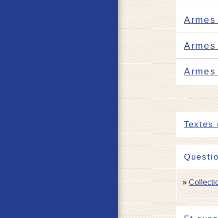
Armes 
Armes 
Armes 
Textes 
Questi
Collecti