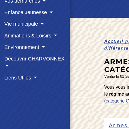
Vos démarches
Enfance Jeunesse
Vie municipale
Animations & Loisirs
Accueil p
Environnement
différent
Découvrir CHARVONNEX
ARME
CATÉ
Vérifié le 01 S
Liens Utiles
Vous vous i
le
régime ad
(
catégorie 
Armes 