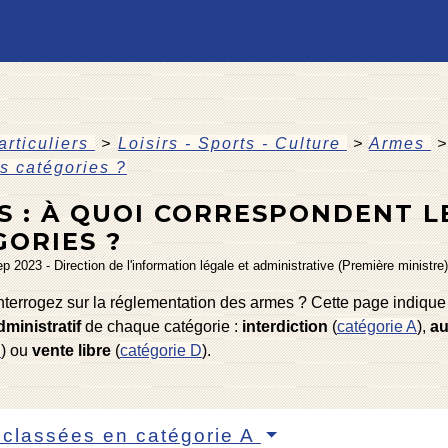
articuliers
>
Loisirs - Sports - Culture
>
Armes
>
es catégories ?
S : À QUOI CORRESPONDENT L
GORIES ?
ep 2023 - Direction de l'information légale et administrative (Première ministre)
nterrogez sur la réglementation des armes ? Cette page indique
ministratif
de chaque catégorie :
interdiction
(
catégorie A
),
au
C
) ou
vente libre
(
catégorie D
).
classées en catégorie A