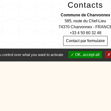
Contacts
Commune de Charvonnex
585, route du Chef-Lieu
74370 Charvonnex - FRANC
+33 4 50 60 32 48
Contact par formulaire
 control over what you want to activate
OK, accept all
🕐 HORAIRES de MAIRIE
entions légales
-
Politique de confidentialité
-
Accessibilité
-