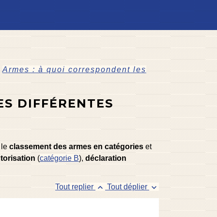
Armes : à quoi correspondent les
ES DIFFÉRENTES
 le
classement des armes en catégories
et
torisation
(
catégorie B
),
déclaration
keyboard_arrow_up
keyboard_arrow_down
Tout replier
Tout déplier