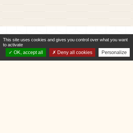
Contacts
This site uses cookies and gives you control over what you want
Commune de Charvonnex
to activate
585, route du Chef-Lieu
OK, accept all
Deny all cookies
Personalize
74370 Charvonnex - FRANCE
+33 4 50 60 32 48
Contact par formulaire
🕐 HORAIRES de MAIRIE