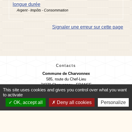
longue durée
Argent - Impôts - Consommation
Signaler une erreur sur cette page
Contacts
Commune de Charvonnex
585, route du Chef-Lieu
74370 Charvonnex - FRANCE
This site uses cookies and gives you control over what you want
+33 4 50 60 32 48
to activate
Contact par formulaire
OK, accept all
Deny all cookies
Personalize
🕐 HORAIRES de MAIRIE