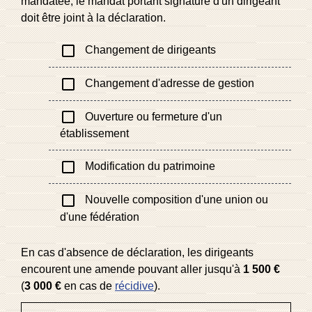
mandatée, le mandat portant signature d'un dirigeant
doit être joint à la déclaration.
check_box_outline_blank
Changement de dirigeants
check_box_outline_blank
Changement d'adresse de gestion
check_box_outline_blank
Ouverture ou fermeture d'un
établissement
check_box_outline_blank
Modification du patrimoine
check_box_outline_blank
Nouvelle composition d'une union ou
d'une fédération
En cas d'absence de déclaration, les dirigeants
encourent une amende pouvant aller jusqu'à
1 500 €
(
3 000 €
en cas de
récidive
).