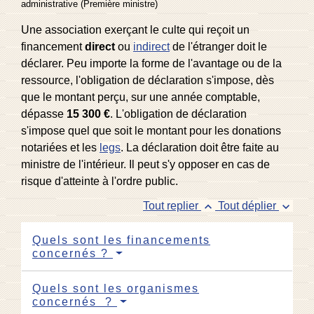
administrative (Première ministre)
Une association exerçant le culte qui reçoit un
financement
direct
ou
indirect
de l'étranger doit le
déclarer. Peu importe la forme de l'avantage ou de la
ressource, l'obligation de déclaration s'impose, dès
que le montant perçu, sur une année comptable,
dépasse
15 300 €
. L'obligation de déclaration
s'impose quel que soit le montant pour les donations
notariées et les
legs
. La déclaration doit être faite au
ministre de l'intérieur. Il peut s'y opposer en cas de
risque d'atteinte à l'ordre public.
keyboard_arrow_up
keyboard_arrow_down
Tout replier
Tout déplier
Quels sont les financements
concernés ?
Quels sont les organismes
concernés ?