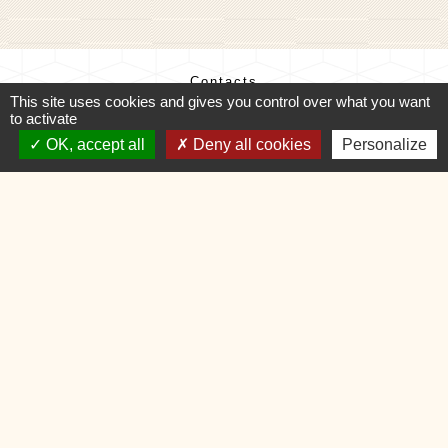
Contacts
This site uses cookies and gives you control over what you want
Commune de Charvonnex
to activate
585, route du Chef-Lieu
OK, accept all
Deny all cookies
Personalize
74370 Charvonnex - FRANCE
+33 4 50 60 32 48
Contact par formulaire
🕐 HORAIRES de MAIRIE
Mentions légales
-
Politique de confidentialité
-