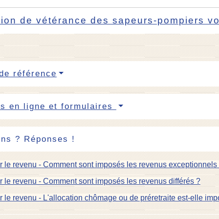
tion de vétérance des sapeurs-pompiers v
de référence
s en ligne et formulaires
ons ? Réponses !
r le revenu - Comment sont imposés les revenus exceptionnels
r le revenu - Comment sont imposés les revenus différés ?
r le revenu - L'allocation chômage ou de préretraite est-elle im