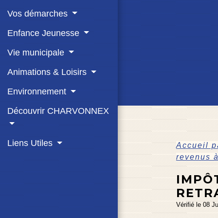
Vos démarches
Enfance Jeunesse
Vie municipale
Animations & Loisirs
Environnement
Découvrir CHARVONNEX
Liens Utiles
Accueil p
revenus 
IMPÔT
RETR
Vérifié le 08 J