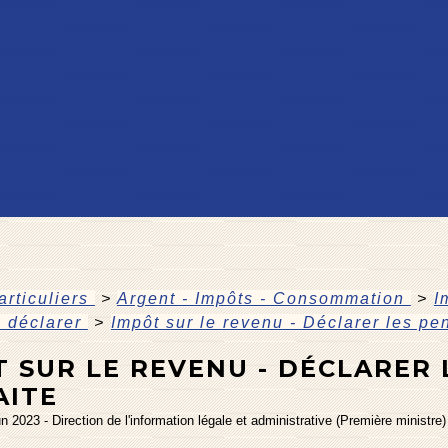
articuliers
>
Argent - Impôts - Consommation
>
I
à déclarer
>
Impôt sur le revenu - Déclarer les pe
 SUR LE REVENU - DÉCLARER 
AITE
un 2023 - Direction de l'information légale et administrative (Première ministre)