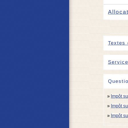
Alloca
Textes 
Service
Questi
Impôt su
Impôt su
Impôt su