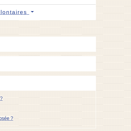
olontaires
 ?
posée ?