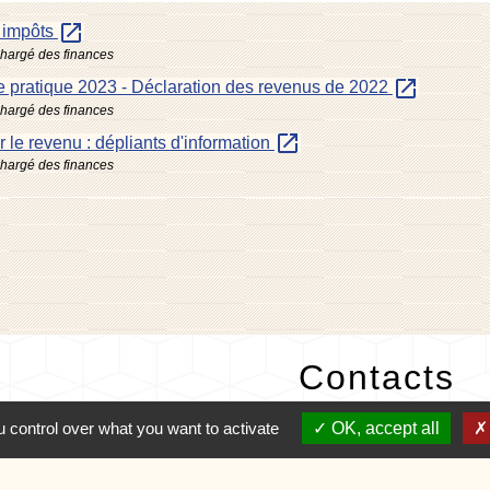
open_in_new
s impôts
chargé des finances
open_in_new
 pratique 2023 - Déclaration des revenus de 2022
chargé des finances
open_in_new
r le revenu : dépliants d'information
chargé des finances
Contacts
Commune de Charvonnex
 control over what you want to activate
OK, accept all
585, route du Chef-Lieu
74370 Charvonnex - FRANC