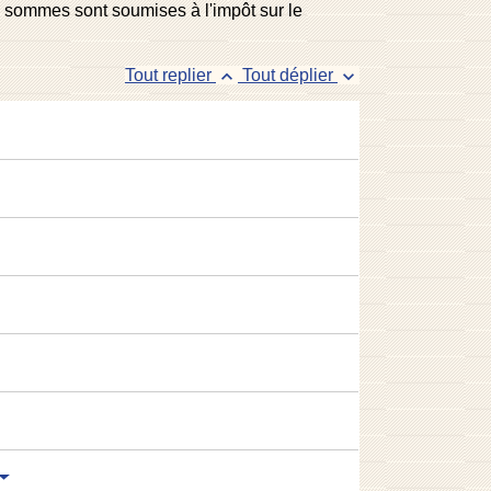
s sommes sont soumises à l'impôt sur le
keyboard_arrow_up
keyboard_arrow_down
Tout replier
Tout déplier