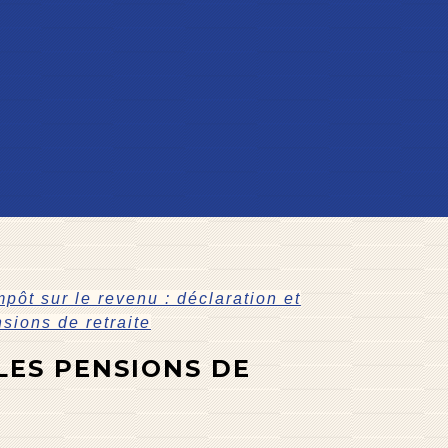
mpôt sur le revenu : déclaration et
nsions de retraite
LES PENSIONS DE