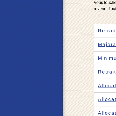
Vous touche
revenu. Tout
Retrai
Majora
Minimu
Retrai
Alloca
Alloca
Alloca