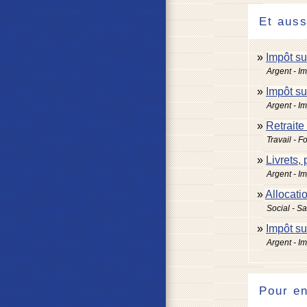
Et auss
Impôt su
Argent - I
Impôt su
Argent - I
Retraite
Travail - F
Livrets,
Argent - I
Allocati
Social - S
Impôt su
Argent - I
Pour en