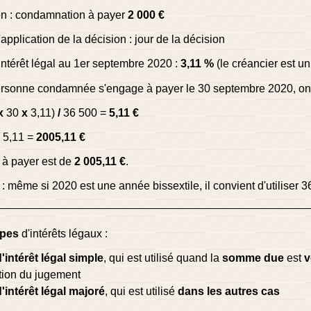
on : condamnation à payer
2 000 €
'application de la décision : jour de la décision
intérêt légal au 1
er
septembre 2020 :
3,11 %
(le créancier est un 
ersonne condamnée s'engage à payer le 30 septembre 2020, on 
x
30
x
3,11)
/
36 500 =
5,11 €
5,11 =
2005,11 €
l à payer est de
2 005,11 €
.
: même si 2020 est une année bissextile, il convient d'utiliser 3
ypes
d'intérêts légaux :
'intérêt légal simple
, qui est utilisé quand la
somme due
est
v
tion du jugement
'intérêt légal majoré
, qui est utilisé
dans les autres cas