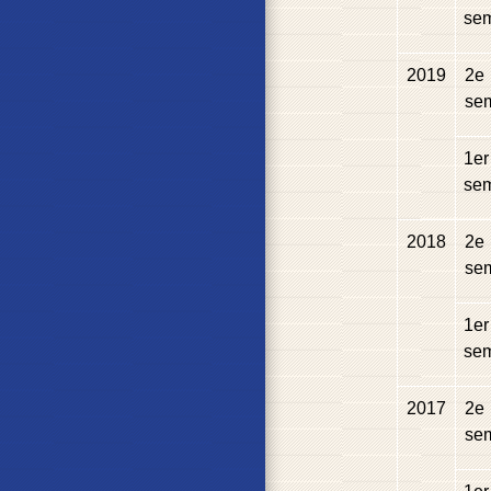
sem
2019
2
e
se
1
er
sem
2018
2
e
se
1
er
sem
2017
2
e
se