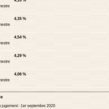
4,16 %
estre
4,35 %
mestre
4,54 %
estre
4,29 %
mestre
4,06 %
estre
le
 jugement : 1
er
septembre 2020