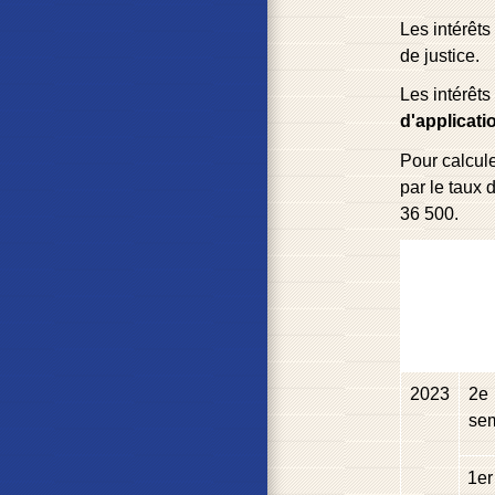
Les intérêts
de justice.
Les intérêt
d'applicat
Pour calcule
par le taux d
36 500.
2023
2
e
se
1
er