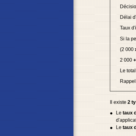
Décisi
Délai d
Taux d'
Si la p
(2 000
2 000
+
Le tota
Rappel 
Il existe
2 t
Le
taux d
d'applica
Le
taux d