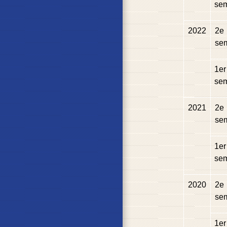
sem
2022
2
e
se
1
er
sem
2021
2
e
se
1
er
sem
2020
2
e
se
1
er