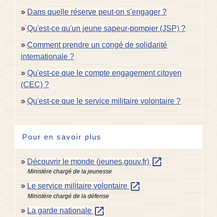
Dans quelle réserve peut-on s'engager ?
Qu'est-ce qu'un jeune sapeur-pompier (JSP) ?
Comment prendre un congé de solidarité
internationale ?
Qu'est-ce que le compte engagement citoyen
(CEC) ?
Qu'est-ce que le service militaire volontaire ?
Pour en savoir plus
open_in_new
Découvrir le monde (jeunes.gouv.fr)
Ministère chargé de la jeunesse
open_in_new
Le service militaire volontaire
Ministère chargé de la défense
open_in_new
La garde nationale