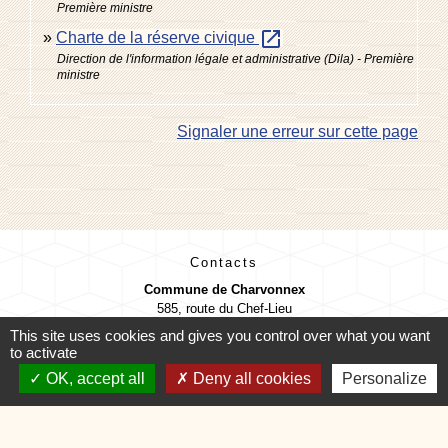
Première ministre
open_in_new
Charte de la réserve civique
Direction de l'information légale et administrative (Dila) - Première
ministre
Signaler une erreur sur cette page
Contacts
Commune de Charvonnex
585, route du Chef-Lieu
74370 Charvonnex - FRANCE
This site uses cookies and gives you control over what you want
+33 4 50 60 32 48
to activate
Contact par formulaire
OK, accept all
Deny all cookies
Personalize
🕐 HORAIRES de MAIRIE