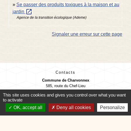
Se passer des produits toxiques à la maison et au
open_in_new
jardin
Agence de la transition écologique (Ademe)
Signaler une erreur sur cette page
Contacts
Commune de Charvonnex
585, route du Chef-Lieu
74370 Charvonnex - FRANCE
This site uses cookies and gives you control over what you want
+33 4 50 60 32 48
to activate
Contact par formulaire
OK, accept all
Deny all cookies
Personalize
🕐 HORAIRES de MAIRIE