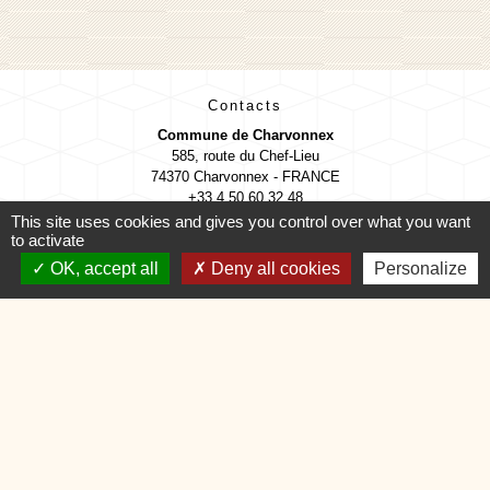
Contacts
Commune de Charvonnex
585, route du Chef-Lieu
74370 Charvonnex - FRANCE
+33 4 50 60 32 48
This site uses cookies and gives you control over what you want
Contact par formulaire
to activate
OK, accept all
Deny all cookies
Personalize
🕐 HORAIRES de MAIRIE
Mentions légales
-
Politique de confidentialité
-