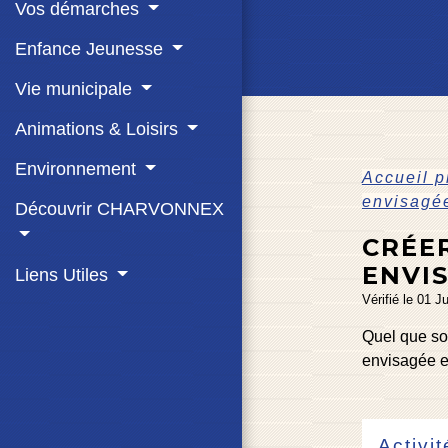
Vos démarches
Enfance Jeunesse
Vie municipale
Animations & Loisirs
Environnement
Accueil 
envisagé
Découvrir CHARVONNEX
CRÉER
ENVI
Liens Utiles
Vérifié le 01 J
Quel que soi
envisagée 
Activi