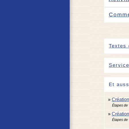
Commen
Textes 
Service
Et auss
Création
Étapes de 
Création
Étapes de 