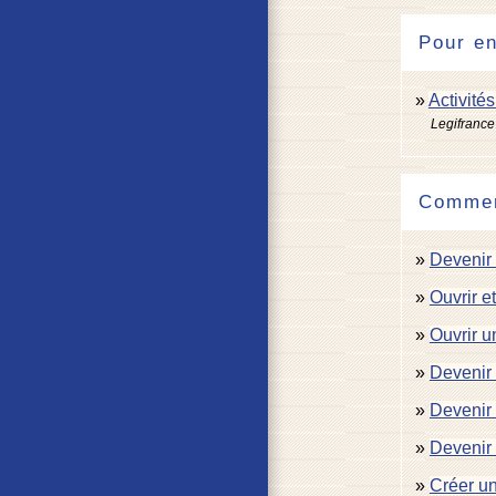
Pour en
Activité
Legifrance
Comment
Devenir 
Ouvrir e
Ouvrir u
Devenir 
Devenir 
Devenir
Créer un