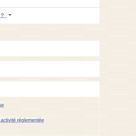
e ?
se
activité réglementée