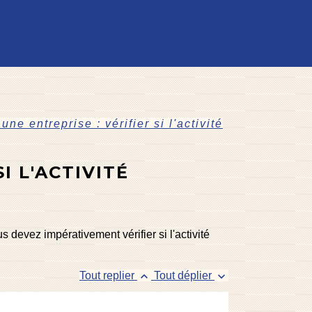
une entreprise : vérifier si l'activité
I L'ACTIVITÉ
s devez impérativement vérifier si l'activité
keyboard_arrow_up
keyboard_arrow_down
Tout replier
Tout déplier