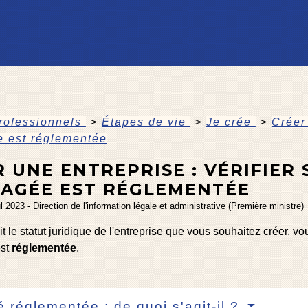
professionnels
>
Étapes de vie
>
Je crée
>
Créer 
e est réglementée
 UNE ENTREPRISE : VÉRIFIER S
SAGÉE EST RÉGLEMENTÉE
ul 2023 - Direction de l'information légale et administrative (Première ministre)
t le statut juridique de l'entreprise que vous souhaitez créer, vou
est
réglementée
.
té réglementée : de quoi s'agit-il ?