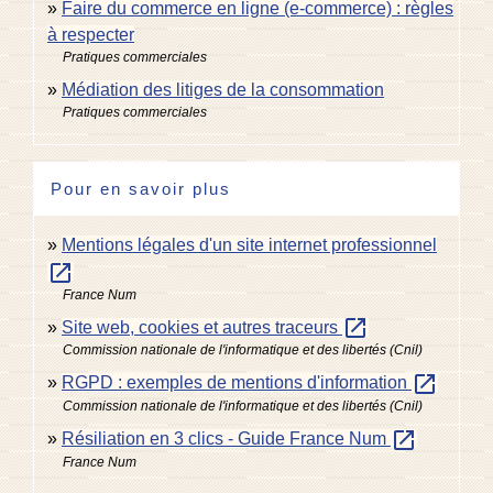
Faire du commerce en ligne (e-commerce) : règles
à respecter
Pratiques commerciales
Médiation des litiges de la consommation
Pratiques commerciales
Pour en savoir plus
Mentions légales d'un site internet professionnel
open_in_new
France Num
open_in_new
Site web, cookies et autres traceurs
Commission nationale de l'informatique et des libertés (Cnil)
open_in_new
RGPD : exemples de mentions d'information
Commission nationale de l'informatique et des libertés (Cnil)
open_in_new
Résiliation en 3 clics - Guide France Num
France Num