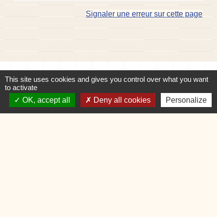
Signaler une erreur sur cette page
Contacts
This site uses cookies and gives you control over what you want
to activate
Commune de Charvonnex
585, route du Chef-Lieu
OK, accept all
Deny all cookies
Personalize
74370 Charvonnex - FRANCE
+33 4 50 60 32 48
Contact par formulaire
🕐 HORAIRES de MAIRIE