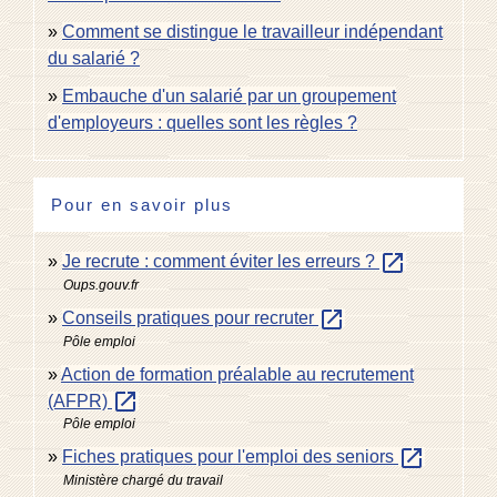
Comment se distingue le travailleur indépendant
du salarié ?
Embauche d'un salarié par un groupement
d'employeurs : quelles sont les règles ?
Pour en savoir plus
open_in_new
Je recrute : comment éviter les erreurs ?
Oups.gouv.fr
open_in_new
Conseils pratiques pour recruter
Pôle emploi
Action de formation préalable au recrutement
open_in_new
(AFPR)
Pôle emploi
open_in_new
Fiches pratiques pour l'emploi des seniors
Ministère chargé du travail