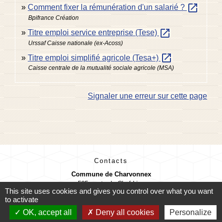
open_in_new
Comment fixer la rémunération d'un salarié ?
Bpifrance Création
open_in_new
Titre emploi service entreprise (Tese)
Urssaf Caisse nationale (ex-Acoss)
open_in_new
Titre emploi simplifié agricole (Tesa+)
Caisse centrale de la mutualité sociale agricole (MSA)
Signaler une erreur sur cette page
Contacts
Commune de Charvonnex
585, route du Chef-Lieu
This site uses cookies and gives you control over what you want
74370 Charvonnex - FRANCE
to activate
+33 4 50 60 32 48
OK, accept all
Deny all cookies
Personalize
Contact par formulaire