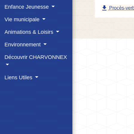
Enfance Jeunesse
file_download
Procès-verb
Vie municipale
Animations & Loisirs
Environnement
Découvrir CHARVONNEX
Liens Utiles