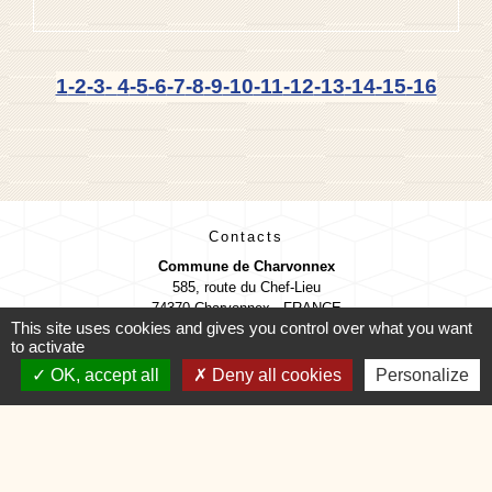
1
-2
-3
-
4
-5
-6
-7
-8
-9
-10
-11
-12
-13
-14
-15
-16
Contacts
Commune de Charvonnex
585, route du Chef-Lieu
74370 Charvonnex - FRANCE
This site uses cookies and gives you control over what you want
+33 4 50 60 32 48
to activate
Contact par formulaire
OK, accept all
Deny all cookies
Personalize
🕐 HORAIRES de MAIRIE