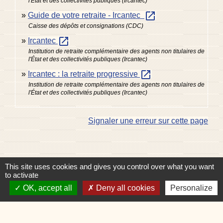
l'État et des collectivités publiques (Ircantec)
open_in_new
Guide de votre retraite - Ircantec
Caisse des dépôts et consignations (CDC)
open_in_new
Ircantec
Institution de retraite complémentaire des agents non titulaires de
l'État et des collectivités publiques (Ircantec)
open_in_new
Ircantec : la retraite progressive
Institution de retraite complémentaire des agents non titulaires de
l'État et des collectivités publiques (Ircantec)
Signaler une erreur sur cette page
This site uses cookies and gives you control over what you want
to activate
Contacts
OK, accept all
Deny all cookies
Personalize
Commune de Charvonnex
585, route du Chef-Lieu
74370 Charvonnex - FRANCE