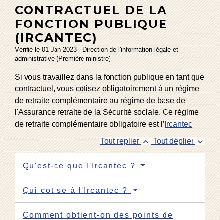
CONTRACTUEL DE LA
FONCTION PUBLIQUE
(IRCANTEC)
Vérifié le 01 Jan 2023 - Direction de l'information légale et
administrative (Première ministre)
Si vous travaillez dans la fonction publique en tant que
contractuel, vous cotisez obligatoirement à un régime
de retraite complémentaire au régime de base de
l'Assurance retraite de la Sécurité sociale. Ce régime
de retraite complémentaire obligatoire est l’
Ircantec
.
keyboard_arrow_up
keyboard_arrow_down
Tout replier
Tout déplier
Qu'est-ce que l'Ircantec ?
Qui cotise à l'Ircantec ?
Comment obtient-on des points de