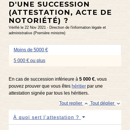
D'UNE SUCCESSION
(ATTESTATION, ACTE DE
NOTORIÉTÉ) ?
Vérifié le 22 Nov 2021 - Direction de l'information légale et
administrative (Première ministre)
Moins de 5000 €
5 000 € ou plus
En cas de succession inférieure à
5 000 €
, vous
pouvez prouver que vous êtes
héritier
par une
attestation signée par tous les héritiers.
keyboard_arrow_up
keyboard_arrow_down
Tout replier
Tout déplier
À quoi sert l'attestation ?