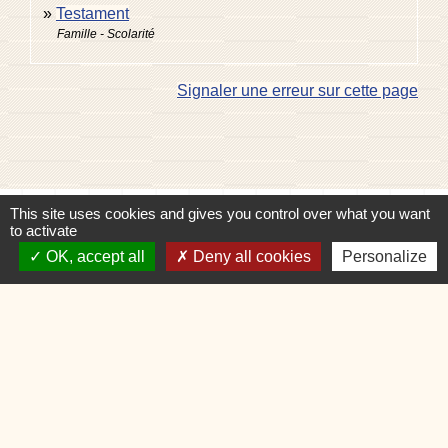
Testament
Famille - Scolarité
Signaler une erreur sur cette page
This site uses cookies and gives you control over what you want
Contacts
to activate
Commune de Charvonnex
OK, accept all
Deny all cookies
Personalize
585, route du Chef-Lieu
74370 Charvonnex - FRANCE
+33 4 50 60 32 48
Contact par formulaire
🕐 HORAIRES de MAIRIE