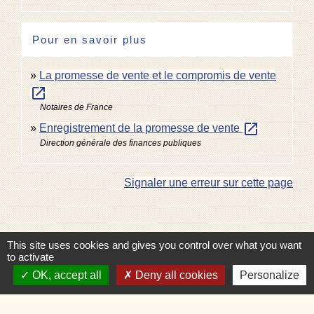
Pour en savoir plus
La promesse de vente et le compromis de vente
open_in_new
Notaires de France
open_in_new
Enregistrement de la promesse de vente
Direction générale des finances publiques
Signaler une erreur sur cette page
This site uses cookies and gives you control over what you want
to activate
Contacts
OK, accept all
Deny all cookies
Personalize
Commune de Charvonnex
585, route du Chef-Lieu