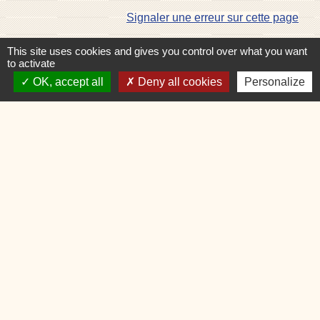
Signaler une erreur sur cette page
This site uses cookies and gives you control over what you want
to activate
OK, accept all
Deny all cookies
Personalize
Contacts
Commune de Charvonnex
585, route du Chef-Lieu
74370 Charvonnex - FRANCE
+33 4 50 60 32 48
Contact par formulaire
🕐 HORAIRES de MAIRIE