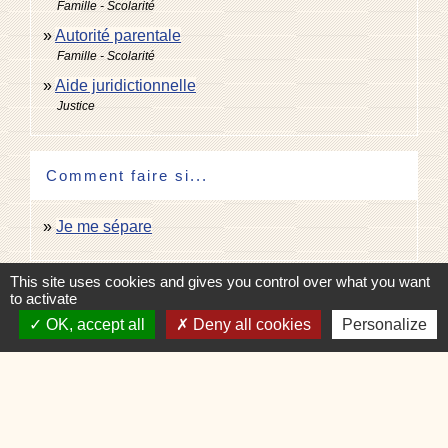
Famille - Scolarité
Autorité parentale
Famille - Scolarité
Aide juridictionnelle
Justice
Comment faire si...
Je me sépare
This site uses cookies and gives you control over what you want
Signaler une erreur sur cette page
to activate
OK, accept all
Deny all cookies
Personalize
Contacts
Commune de Charvonnex