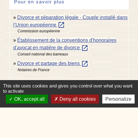
Pour en savoir plus
Divorce et séparation légale - Couple installé dans
open_in_new
l'Union européenne
Commission européenne
Établissement de la conventions d'honoraires
open_in_new
d'avocat en matière de divorce
Conseil national des barreaux
open_in_new
Divorce et partage des biens
Notaires de France
This site uses cookies and gives you control over what you want
Signaler une erreur sur cette page
to activate
OK, accept all
Deny all cookies
Personalize
Contacts
Commune de Charvonnex