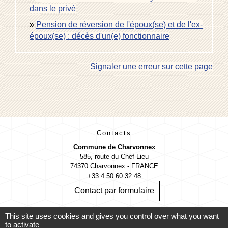
dans le privé
Pension de réversion de l'époux(se) et de l'ex-
époux(se) : décès d'un(e) fonctionnaire
Signaler une erreur sur cette page
Contacts
Commune de Charvonnex
585, route du Chef-Lieu
74370 Charvonnex - FRANCE
+33 4 50 60 32 48
Contact par formulaire
This site uses cookies and gives you control over what you want
🕐 HORAIRES de MAIRIE
to activate