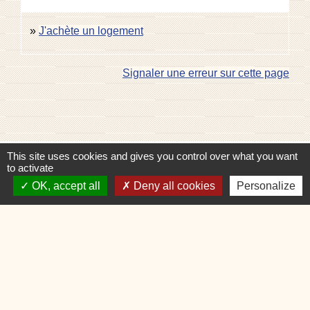
J'achète un logement
Signaler une erreur sur cette page
This site uses cookies and gives you control over what you want
Contacts
to activate
Commune de Charvonnex
OK, accept all
Deny all cookies
Personalize
585, route du Chef-Lieu
74370 Charvonnex - FRANCE
+33 4 50 60 32 48
Contact par formulaire
🕐 HORAIRES de MAIRIE